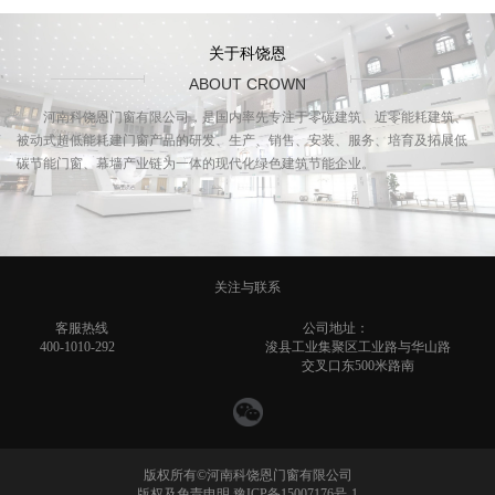
关于科饶恩
ABOUT CROWN
河南科饶恩门窗有限公司，是国内率先专注于零碳建筑、近零能耗建筑、
被动式超低能耗建门窗产品的研发、生产、销售、安装、服务、培育及拓展低
碳节能门窗、幕墙产业链为一体的现代化绿色建筑节能企业。
关注与联系
客服热线
公司地址：
400-1010-292
浚县工业集聚区工业路与华山路
交叉口东500米路南
版权所有©河南科饶恩门窗有限公司
版权及免责申明 豫ICP备15007176号-1