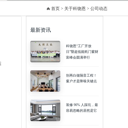
首页
>
关于科饶恩
>
公司动态
最新资讯
科饶恩“工厂开放
日”暨超低能耗门窗财
富峰会圆满举行
运
别再白做隔音工程！
窗户才是降噪关键点
装修 90% 人踩坑，最
容易忽略的居然是它