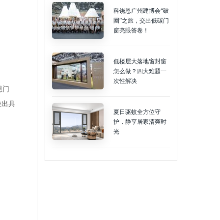
科饶恩广州建博会“破
圈”之旅，交出低碳门
窗亮眼答卷！
低楼层大落地窗封窗
怎么做？四大难题一
次性解决
恩门
推出具
夏日驱蚊全方位守
护，静享居家清爽时
光