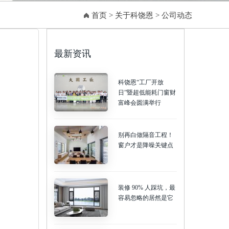
首页
>
关于科饶恩
>
公司动态
最新资讯
科饶恩“工厂开放
日”暨超低能耗门窗财
富峰会圆满举行
别再白做隔音工程！
窗户才是降噪关键点
装修 90% 人踩坑，最
容易忽略的居然是它