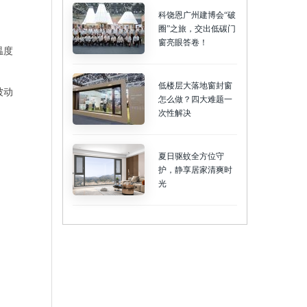
科饶恩广州建博会“破
圈”之旅，交出低碳门
窗亮眼答卷！
温度
低楼层大落地窗封窗
被动
怎么做？四大难题一
次性解决
夏日驱蚊全方位守
护，静享居家清爽时
光