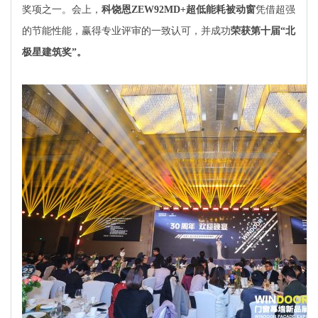
奖项之一。会上，
科饶恩ZEW92MD+超低能耗被动窗
凭借超强
的节能性能，赢得专业评审的一致认可，并成功
荣获第十届“北
极星建筑奖”
。