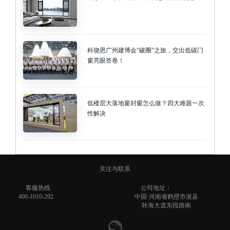
科饶恩广州建博会“破圈”之旅，交出低碳门
窗亮眼答卷！
低楼层大落地窗封窗怎么做？四大难题一次
性解决
关注与联系
客服热线
公司地址：
400-1010-292
中国·河南省鹤壁市浚县
聆海大道东段路南