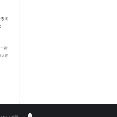
全系搭
幸
一篇:
家温暖