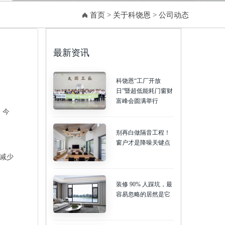
首页
>
关于科饶恩
>
公司动态
最新资讯
科饶恩“工厂开放
日”暨超低能耗门窗财
富峰会圆满举行
，今
别再白做隔音工程！
窗户才是降噪关键点
减少
装修 90% 人踩坑，最
容易忽略的居然是它