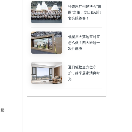
科饶恩广州建博会“破
圈”之旅，交出低碳门
窗亮眼答卷！
低楼层大落地窗封窗
怎么做？四大难题一
次性解决
夏日驱蚊全方位守
护，静享居家清爽时
光
性极