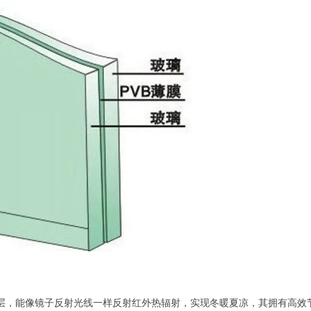
银层，能像镜子反射光线一样反射红外热辐射，实现冬暖夏凉，其拥有高效