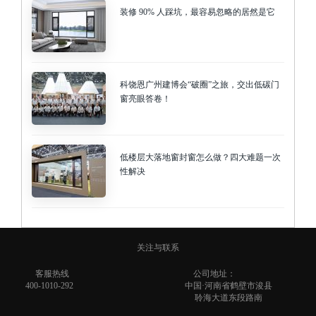
装修 90% 人踩坑，最容易忽略的居然是它
科饶恩广州建博会“破圈”之旅，交出低碳门
窗亮眼答卷！
低楼层大落地窗封窗怎么做？四大难题一次
性解决
关注与联系
客服热线
公司地址：
400-1010-292
中国·河南省鹤壁市浚县
聆海大道东段路南