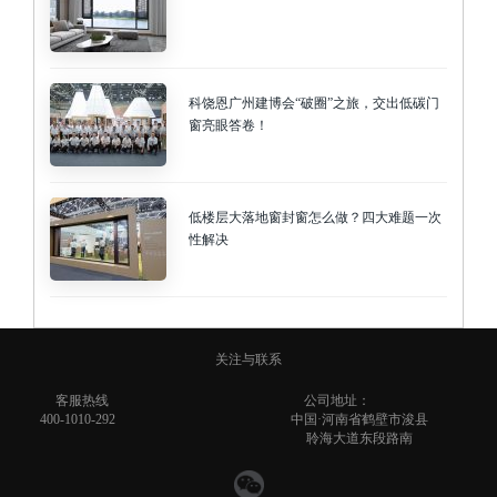
科饶恩广州建博会“破圈”之旅，交出低碳门
窗亮眼答卷！
低楼层大落地窗封窗怎么做？四大难题一次
性解决
关注与联系
客服热线
公司地址：
400-1010-292
中国·河南省鹤壁市浚县
聆海大道东段路南