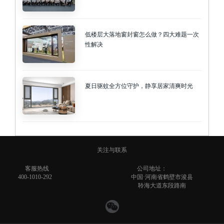
低楼层大落地窗封窗怎么做？四大难题一次
性解决
夏日驱蚊全方位守护，静享居家清爽时光
关注与联系
客服热线
公司地址：
400-1010-292
中国·河南省鹤壁市浚县
聆海大道东段路南