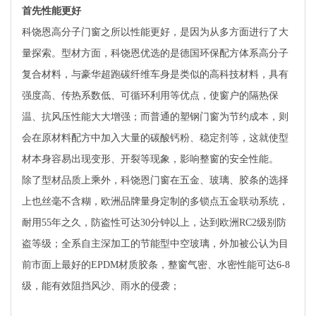
首先性能更好
科饶恩高分子门窗之所以性能更好，是因为从多方面进行了大
量探索。型材方面，科饶恩优选的是德国环保配方体系高分子
复合材料，与豪华超跑碳纤维车身是类似的高科技材料，具有
强度高、传热系数低、可循环利用等优点，使窗户的隔热保
温、抗风压性能大大增强；而普通的塑钢门窗为节约成本，则
会在原材料配方中加入大量的碳酸钙粉、稳定剂等，这就使型
材本身容易出现变形、开裂等现象，影响整窗的安全性能。
除了型材品质上乘外，科饶恩门窗在五金、玻璃、胶条的选择
上也丝毫不含糊，欧洲品牌量身定制的多锁点五金联动系统，
耐用55年之久，防盗性可达30分钟以上，达到欧洲RC2级别防
盗等级；全系自主深加工的节能型中空玻璃，外加被公认为目
前市面上最好的EPDM材质胶条，整窗气密、水密性能可达6-8
级，能有效阻挡风沙、雨水的侵袭；