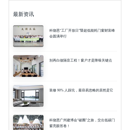
最新资讯
科饶恩“工厂开放日”暨超低能耗门窗财富峰
会圆满举行
别再白做隔音工程！窗户才是降噪关键点
装修 90% 人踩坑，最容易忽略的居然是它
科饶恩广州建博会“破圈”之旅，交出低碳门
窗亮眼答卷！