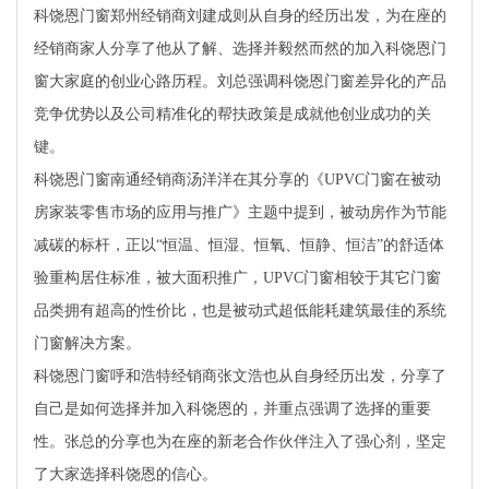
科饶恩门窗郑州经销商刘建成则从自身的经历出发，为在座的
经销商家人分享了他从了解、选择并毅然而然的加入科饶恩门
窗大家庭的创业心路历程。刘总强调科饶恩门窗差异化的产品
竞争优势以及公司精准化的帮扶政策是成就他创业成功的关
键。
科饶恩门窗南通经销商汤洋洋在其分享的《UPVC门窗在被动
房家装零售市场的应用与推广》主题中提到，被动房作为节能
减碳的标杆，正以“恒温、恒湿、恒氧、恒静、恒洁”的舒适体
验重构居住标准，被大面积推广，UPVC门窗相较于其它门窗
品类拥有超高的性价比，也是被动式超低能耗建筑最佳的系统
门窗解决方案。
科饶恩门窗呼和浩特经销商张文浩也从自身经历出发，分享了
自己是如何选择并加入科饶恩的，并重点强调了选择的重要
性。张总的分享也为在座的新老合作伙伴注入了强心剂，坚定
了大家选择科饶恩的信心。