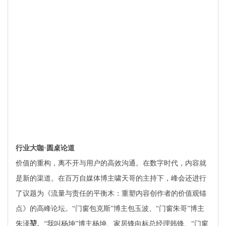
行业大咖·圆桌论道
价值的重构，离不开与用户的高效沟通。在数字时代，内容就
是新的渠道。在百万自媒体博主啸天哥的主持下，峰会还进行
了议题为《流量与责任的平衡木：重塑内容创作者的价值观锚
点》的高峰论坛。
“门窗包克斯”博主包玉波、“门窗朱哥”博主
朱
泽
堃、
“我叫杨坤”博主杨坤、家居锋向标总经理韩锋、“门窗