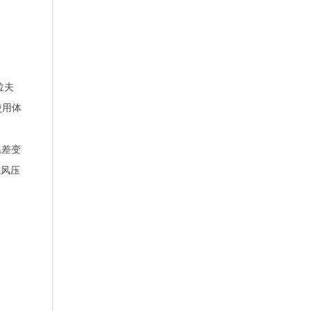
拉夫
使用体
温差变
抗风压