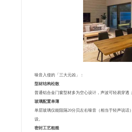
噪音入侵的「三大元凶」：
型材结构松散
普通铝合金门窗型材多为空心设计，声波可轻易穿透
玻璃配置单薄
单层玻璃仅能阻隔20分贝左右噪音（相当于轻声说话
设。
密封工艺粗糙