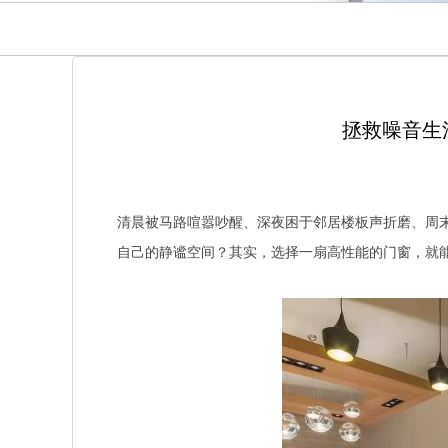
拯救噪音生
清晨被马路喧嚣吵醒、深夜困于邻居楼板声折磨、周
自己的静谧空间？其实，选择一扇高性能的门窗，就