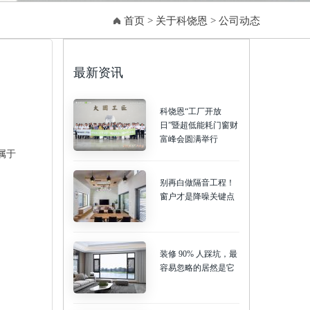
首页
>
关于科饶恩
>
公司动态
最新资讯
科饶恩“工厂开放
日”暨超低能耗门窗财
富峰会圆满举行
属于
别再白做隔音工程！
窗户才是降噪关键点
装修 90% 人踩坑，最
容易忽略的居然是它