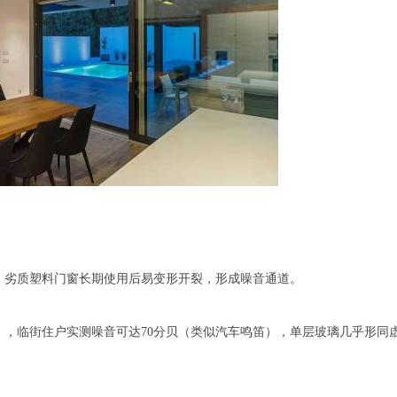
；劣质塑料门窗长期使用后易变形开裂，形成噪音通道。
），临街住户实测噪音可达70分贝（类似汽车鸣笛），单层玻璃几乎形同