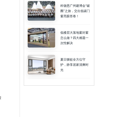
科饶恩广州建博会“破
圈”之旅，交出低碳门
窗亮眼答卷！
低楼层大落地窗封窗
怎么做？四大难题一
次性解决
夏日驱蚊全方位守
护，静享居家清爽时
光
虚