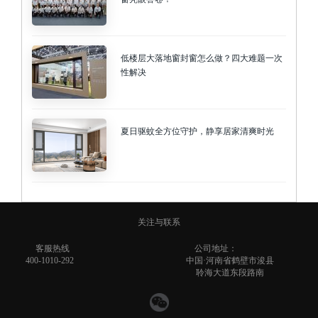
低楼层大落地窗封窗怎么做？四大难题一次
性解决
夏日驱蚊全方位守护，静享居家清爽时光
关注与联系
客服热线
公司地址：
400-1010-292
中国·河南省鹤壁市浚县
聆海大道东段路南