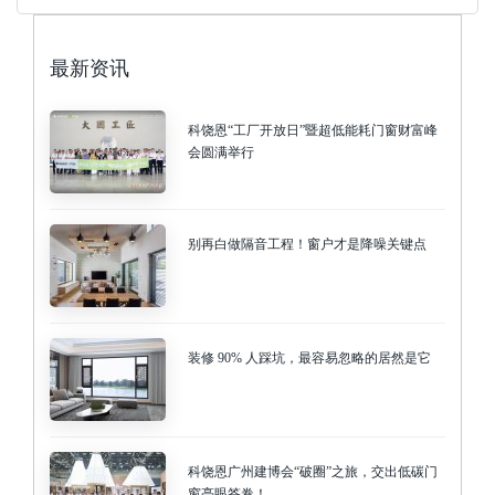
最新资讯
科饶恩“工厂开放日”暨超低能耗门窗财富峰
会圆满举行
别再白做隔音工程！窗户才是降噪关键点
装修 90% 人踩坑，最容易忽略的居然是它
科饶恩广州建博会“破圈”之旅，交出低碳门
窗亮眼答卷！