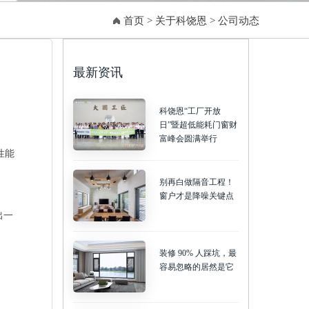
首页
>
关于科饶恩
>
公司动态
最新资讯
科饶恩“工厂开放
日”暨超低能耗门窗财
富峰会圆满举行
性能
别再白做隔音工程！
窗户才是降噪关键点
出一
装修 90% 人踩坑，最
容易忽略的居然是它