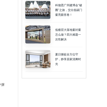
科饶恩广州建博会“破
圈”之旅，交出低碳门
窗亮眼答卷！
低楼层大落地窗封窗
怎么做？四大难题一
次性解决
夏日驱蚊全方位守
护，静享居家清爽时
光
中摒
。