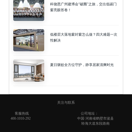
科饶恩广州建博会“破圈”之旅，交出低碳门
窗亮眼答卷！
低楼层大落地窗封窗怎么做？四大难题一次
性解决
夏日驱蚊全方位守护，静享居家清爽时光
关注与联系
客服热线
公司地址：
400-1010-292
中国·河南省鹤壁市浚县
聆海大道东段路南