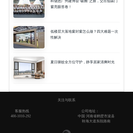
科饶恩广州建博会“破圈”之旅，交出低碳门
窗亮眼答卷！
低楼层大落地窗封窗怎么做？四大难题一次
性解决
夏日驱蚊全方位守护，静享居家清爽时光
关注与联系
客服热线
公司地址：
400-1010-292
中国·河南省鹤壁市浚县
聆海大道东段路南