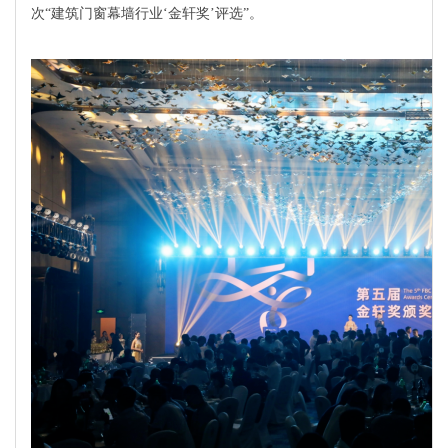
次“建筑门窗幕墙行业‘金轩奖’评选”。