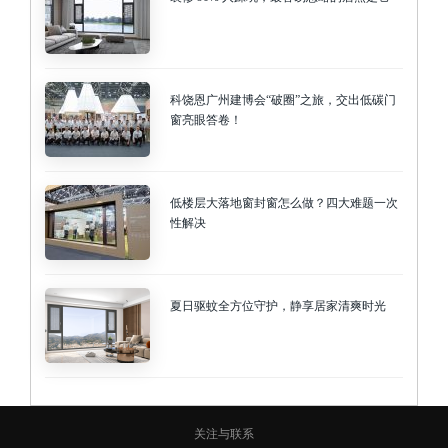
科饶恩广州建博会“破圈”之旅，交出低碳门
窗亮眼答卷！
低楼层大落地窗封窗怎么做？四大难题一次
性解决
夏日驱蚊全方位守护，静享居家清爽时光
关注与联系