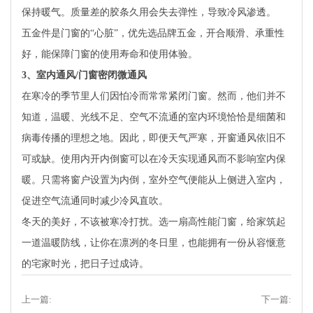
保持暖气。质量差的胶条久用会失去弹性，导致冷风渗透。
五金件是门窗的“心脏”，优先选品牌五金，开合顺滑、承重性
好，能保障门窗的使用寿命和使用体验。
3
、室内通风/门窗密闭微通风
在寒冷的季节里人们因怕冷而常常紧闭门窗。然而，他们并不
知道，温暖、光线不足、空气不流通的室内环境恰恰是细菌和
病毒传播的理想之地。因此，即便天气严寒，开窗通风依旧不
可或缺。使用内开内倒窗可以在冷天实现通风而不影响室内保
暖。只需将窗户设置为内倒，室外空气便能从上侧进入室内，
促进空气流通同时减少冷风直吹。
冬天的美好，不该被寒冷打扰。选一扇高性能门窗，给家筑起
一道温暖防线，让你在凛冽的冬日里，也能拥有一份从容惬意
的宅家时光，把日子过成诗。
上一篇:
下一篇: