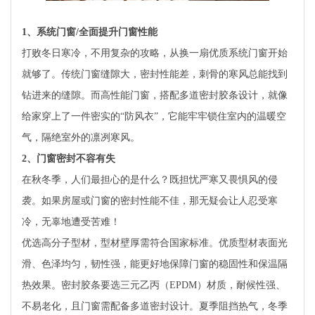
1
、系统门窗/全面提升门窗性能
打败冬日寒冷，不用复杂的攻略，从换一扇优质系统门窗开始
就够了。传统门窗缝隙大，密封性能差，刺骨的寒风总能找到
钻进来的缝隙。而高性能门窗，搭配多道密封胶条设计，就像
给家穿上了一件密实的“防风衣”，它能牢牢锁住室内的温暖空
气，隔绝室外的凛冽寒风。
2
、门窗密封不容有失
在秋冬季，人们最担心的是什么？既担忧严寒又畏惧风的侵
袭。如果房屋或门窗的密封性能不佳，那无疑会让人忍受寒
冷，无辜地遭受苦难！
优选高分子型材，型材壁厚需符合国家标准。优质型材表面光
滑、色泽均匀，韧性强，能更好地保障门窗的稳固性和保温隔
热效果。密封胶条要选三元乙丙（EPDM）材质，耐候性强、
不易老化，且门窗需配备多道密封设计。夏季阻挡热气，冬季