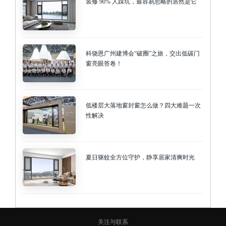
装修 90% 人踩坑，最容易忽略的居然是它
科饶恩广州建博会“破圈”之旅，交出低碳门
窗亮眼答卷！
低楼层大落地窗封窗怎么做？四大难题一次
性解决
夏日驱蚊全方位守护，静享居家清爽时光
关注与联系