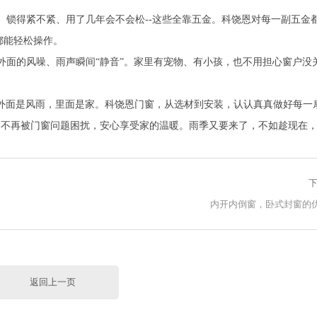
、锁得紧不紧、用了几年会不会松--这些全靠五金。科饶恩对每一副五金
都能轻松操作。
外面的风噪、雨声瞬间“静音”。家里有宠物、有小孩，也不用担心窗户没
-外面是风雨，里面是家。科饶恩门窗，从选材到安装，认认真真做好每一
，不再被门窗问题困扰，安心享受家的温暖。雨季又要来了，不如趁现在
下
内开内倒窗，卧式封窗的
返回上一页