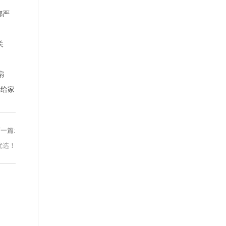
都严
关
扇
，给家
一篇:
优选！