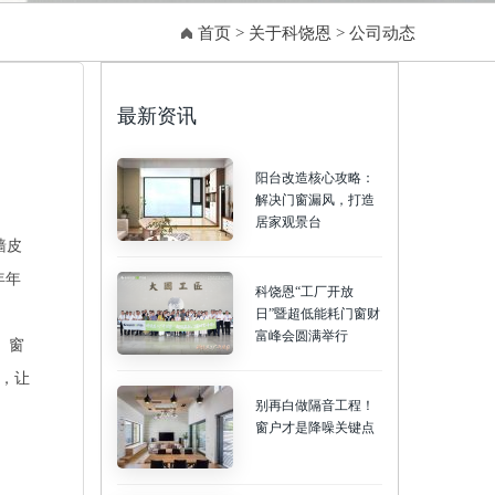
首页
>
关于科饶恩
>
公司动态
最新资讯
阳台改造核心攻略：
解决门窗漏风，打造
居家观景台
墙皮
年年
科饶恩“工厂开放
日”暨超低能耗门窗财
富峰会圆满举行
、窗
始，让
别再白做隔音工程！
窗户才是降噪关键点