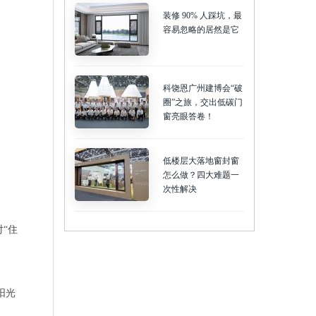
装修 90% 人踩坑，最
容易忽略的居然是它
科饶恩广州建博会“破
圈”之旅，交出低碳门
窗亮眼答卷！
低楼层大落地窗封窗
怎么做？四大难题一
次性解决
“住
阳光