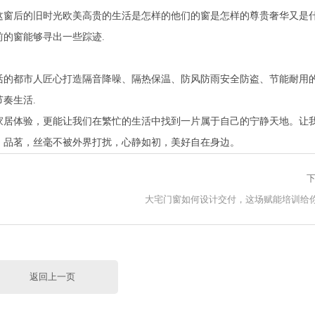
这窗后的旧时光欧美高贵的生活是怎样的他们的窗是怎样的尊贵奢华又是
的窗能够寻出一些踪迹.
活的都市人匠心打造隔音降噪、隔热保温、防风防雨安全防盗、节能耐用
奏生活.
家居体验，更能让我们在繁忙的生活中找到一片属于自己的宁静天地。让
，品茗，丝毫不被外界打扰，心静如初，美好自在身边。
下
大宅门窗如何设计交付，这场赋能培训给
返回上一页