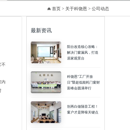
首页
>
关于科饶恩
>
公司动态
最新资讯
阳台改造核心攻略：
解决门窗漏风，打造
居家观景台
它不
科饶恩“工厂开放
室内
日”暨超低能耗门窗财
富峰会圆满举行
时
别再白做隔音工程！
窗户才是降噪关键点