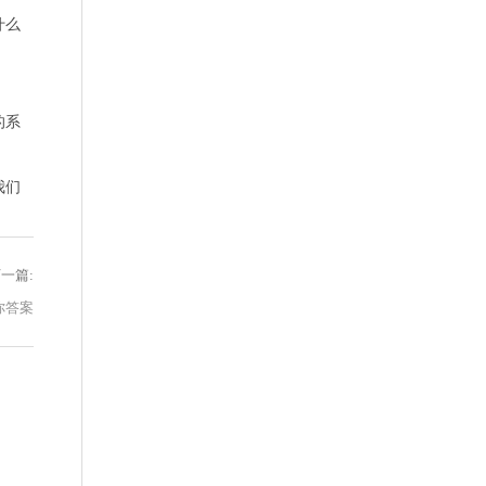
什么
的系
我们
一篇:
你答案