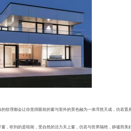
致的纹理都会让你觉得眼前的窗与室外的景色融为一体浑然天成，仿若置
开窗，听到的是喧闹，受自然的活力关上窗，仿若与世界隔绝，静谧而美