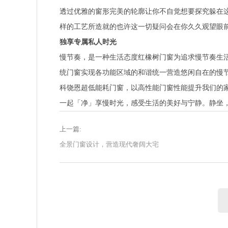
透过优雅的窗形完美的轮廓让你不自觉想要探究躲在
样的工艺所造就的也许这一切疑问会在你久久观望眼前
独享专属私人时光
慢节奏，是一种生活态度红橡树门窗为追求慢节奏生
统门窗实现各功能区域的和谐统一营造悠闲自在的慢节
科饶恩超低能耗门窗，以高性能门窗性能提升我们的
一起「净」享慢时光，感受生活的美好与宁静。静坐
上一篇:
全景门窗设计，营造现代奢阔大宅