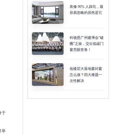
装修 90% 人踩坑，最
容易忽略的居然是它
科饶恩广州建博会“破
圈”之旅，交出低碳门
窗亮眼答卷！
低楼层大落地窗封窗
怎么做？四大难题一
次性解决
身于
好单