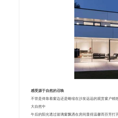
感受源于自然的召唤
不管是倚靠着窗边还是蜷缩在沙发远远的观赏窗户精
大自然中
午后的阳光透过玻璃窗飘洒在房间显得温馨而芬芳打