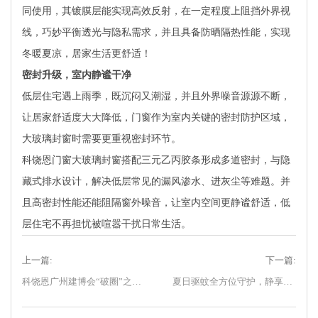
同使用，其镀膜层能实现高效反射，在一定程度上阻挡外界视
线，巧妙平衡透光与隐私需求，并且具备防晒隔热性能，实现
冬暖夏凉，居家生活更舒适！
密封升级，室内静谧干净
低层住宅遇上雨季，既沉闷又潮湿，并且外界噪音源源不断，
让居家舒适度大大降低，门窗作为室内关键的密封防护区域，
大玻璃封窗时需要更重视密封环节。
科饶恩门窗大玻璃封窗搭配三元乙丙胶条形成多道密封，与隐
藏式排水设计，解决低层常见的漏风渗水、进灰尘等难题。并
且高密封性能还能阻隔窗外噪音，让室内空间更静谧舒适，低
层住宅不再担忧被喧嚣干扰日常生活。
上一篇:
下一篇:
科饶恩广州建博会“破圈”之旅，交出低碳门窗亮眼答卷！
夏日驱蚊全方位守护，静享居家清爽时光