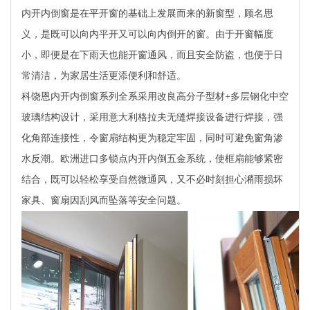
内开内倒窗是在平开窗的基础上发展而来的新窗型，顾名思
义，是既可以向内平开又可以向内倒开的窗。由于开窗幅度
小，即便是在下雨天也能开窗通风，而且安全防盗，也便于日
常清洁，为家居生活更添便利和舒适。
科饶恩内开内倒窗系列全系采用改良高分子型材+多层钢化中空
玻璃结构设计，采用意大利格拉夫无缝焊接设备进行焊接，强
化角部连接性，令窗扇结构更为稳定牢固，同时可避免窗角渗
水反潮。欧洲进口多锁点内开内倒五金系统，使框扇能够紧密
结合，既可以轻松享受自然微通风，又不必时刻担心潲雨损坏
家具、窗扇因刮风而坠落等安全问题。