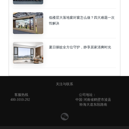
低楼层大落地窗封窗怎么做？四大难题一次
性解决
夏日驱蚊全方位守护，静享居家清爽时光
关注与联系
客服热线
公司地址：
400-1010-292
中国·河南省鹤壁市浚县
聆海大道东段路南