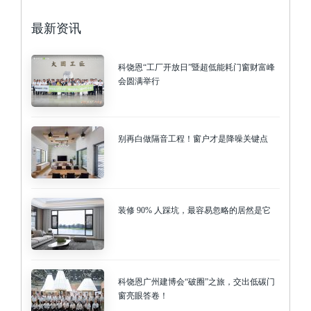
最新资讯
科饶恩“工厂开放日”暨超低能耗门窗财富峰
会圆满举行
别再白做隔音工程！窗户才是降噪关键点
装修 90% 人踩坑，最容易忽略的居然是它
科饶恩广州建博会“破圈”之旅，交出低碳门
窗亮眼答卷！