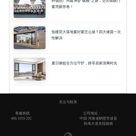
科饶恩广州建博会“破圈”之旅，交出低碳门
窗亮眼答卷！
低楼层大落地窗封窗怎么做？四大难题一次
性解决
夏日驱蚊全方位守护，静享居家清爽时光
关注与联系
客服热线
公司地址：
400-1010-292
中国·河南省鹤壁市浚县
聆海大道东段路南