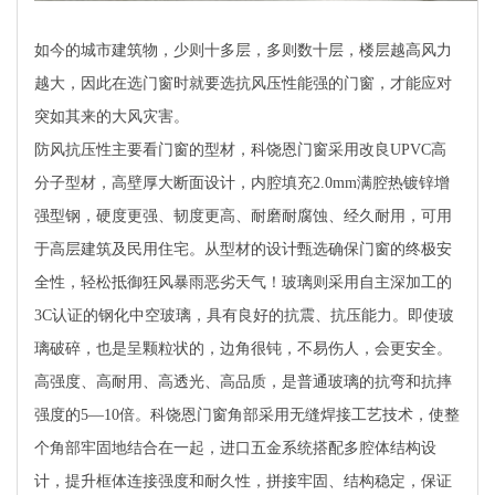
如今的城市建筑物，少则十多层，多则数十层，楼层越高风力
越大，因此在选门窗时就要选抗风压性能强的门窗，才能应对
突如其来的大风灾害。
防风抗压性主要看门窗的型材，科饶恩门窗采用改良UPVC高
分子型材，高壁厚大断面设计，内腔填充2.0mm满腔热镀锌增
强型钢，硬度更强、韧度更高、耐磨耐腐蚀、经久耐用，可用
于高层建筑及民用住宅。从型材的设计甄选确保门窗的终极安
全性，轻松抵御狂风暴雨恶劣天气！玻璃则采用自主深加工的
3C认证的钢化中空玻璃，具有良好的抗震、抗压能力。即使玻
璃破碎，也是呈颗粒状的，边角很钝，不易伤人，会更安全。
高强度、高耐用、高透光、高品质，是普通玻璃的抗弯和抗摔
强度的5—10倍。科饶恩门窗角部采用无缝焊接工艺技术，使整
个角部牢固地结合在一起，进口五金系统搭配多腔体结构设
计，提升框体连接强度和耐久性，拼接牢固、结构稳定，保证