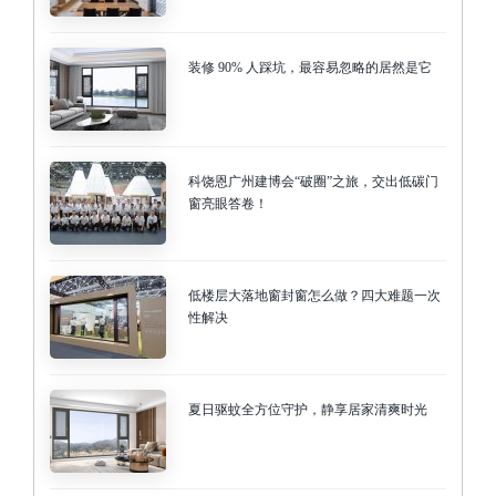
装修 90% 人踩坑，最容易忽略的居然是它
科饶恩广州建博会“破圈”之旅，交出低碳门
窗亮眼答卷！
低楼层大落地窗封窗怎么做？四大难题一次
性解决
夏日驱蚊全方位守护，静享居家清爽时光