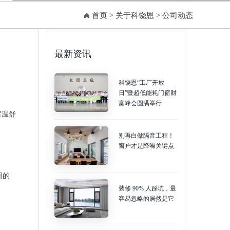
首页
>
关于科饶恩
>
公司动态
最新资讯
科饶恩“工厂开放
日”暨超低能耗门窗财
富峰会圆满举行
室温舒
别再白做隔音工程！
窗户才是降噪关键点
同的
装修 90% 人踩坑，最
容易忽略的居然是它