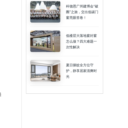
科饶恩广州建博会“破
圈”之旅，交出低碳门
窗亮眼答卷！
低楼层大落地窗封窗
怎么做？四大难题一
次性解决
夏日驱蚊全方位守
护，静享居家清爽时
光
通