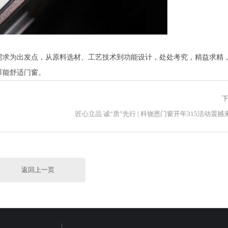
需求为出发点，从原料选材、工艺技术到功能设计，处处考究，精益求精
节能舒适门窗。
下
匠心立品 诚“质”先行 | 科饶恩门窗开年315活动震撼
返回上一页