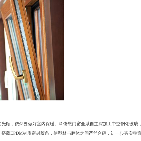
的光顾，依然要做好室内保暖。科饶恩门窗全系自主深加工中空钢化玻璃
搭载EPDM材质密封胶条，使型材与腔体之间严丝合缝，进一步夯实整