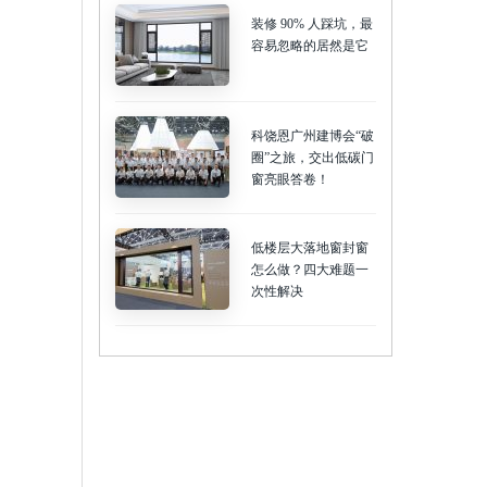
装修 90% 人踩坑，最
容易忽略的居然是它
科饶恩广州建博会“破
圈”之旅，交出低碳门
窗亮眼答卷！
低楼层大落地窗封窗
怎么做？四大难题一
次性解决