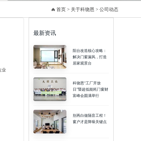
首页
>
关于科饶恩
>
公司动态
最新资讯
阳台改造核心攻略：
解决门窗漏风，打造
居家观景台
造业
科饶恩“工厂开放
日”暨超低能耗门窗财
富峰会圆满举行
别再白做隔音工程！
窗户才是降噪关键点