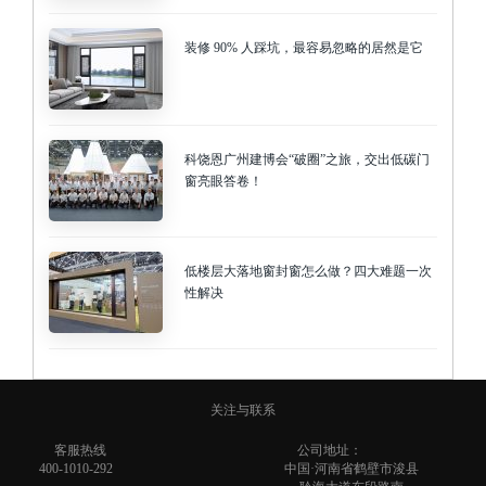
装修 90% 人踩坑，最容易忽略的居然是它
科饶恩广州建博会“破圈”之旅，交出低碳门
窗亮眼答卷！
低楼层大落地窗封窗怎么做？四大难题一次
性解决
关注与联系
客服热线
公司地址：
400-1010-292
中国·河南省鹤壁市浚县