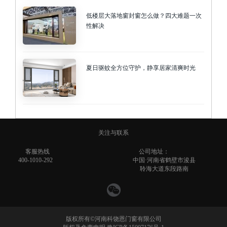
低楼层大落地窗封窗怎么做？四大难题一次
性解决
夏日驱蚊全方位守护，静享居家清爽时光
关注与联系
客服热线
公司地址：
400-1010-292
中国·河南省鹤壁市浚县
聆海大道东段路南
版权所有©河南科饶恩门窗有限公司