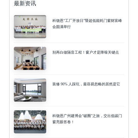
最新资讯
科饶恩“工厂开放日”暨超低能耗门窗财富峰
会圆满举行
别再白做隔音工程！窗户才是降噪关键点
装修 90% 人踩坑，最容易忽略的居然是它
科饶恩广州建博会“破圈”之旅，交出低碳门
窗亮眼答卷！