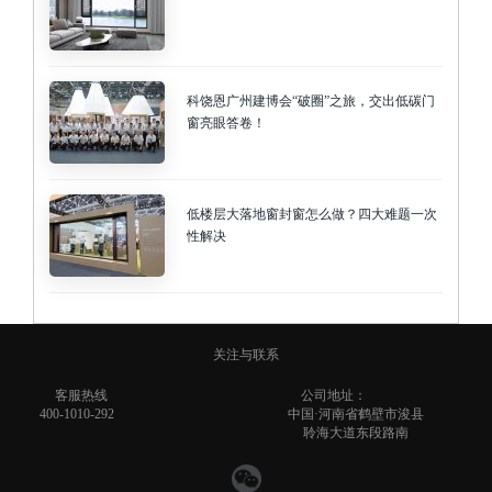
科饶恩广州建博会“破圈”之旅，交出低碳门
窗亮眼答卷！
低楼层大落地窗封窗怎么做？四大难题一次
性解决
关注与联系
客服热线
公司地址：
400-1010-292
中国·河南省鹤壁市浚县
聆海大道东段路南