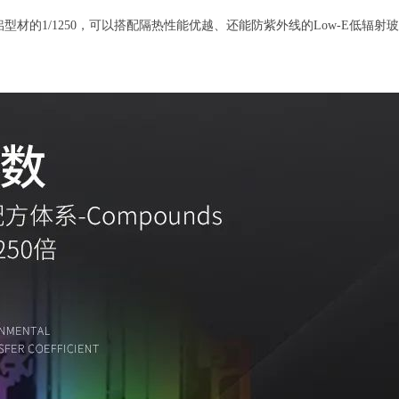
材的1/1250，可以搭配隔热性能优越、还能防紫外线的Low-E低辐射