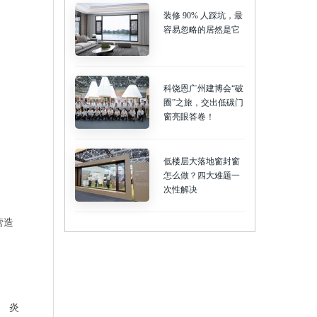
装修 90% 人踩坑，最
容易忽略的居然是它
科饶恩广州建博会“破
圈”之旅，交出低碳门
窗亮眼答卷！
低楼层大落地窗封窗
怎么做？四大难题一
次性解决
营造
。 炎