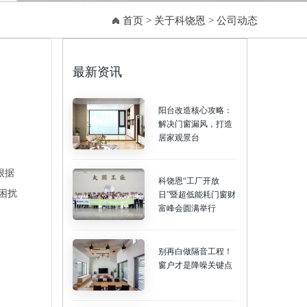
首页
>
关于科饶恩
>
公司动态
最新资讯
阳台改造核心攻略：
解决门窗漏风，打造
居家观景台
根据
科饶恩“工厂开放
困扰
日”暨超低能耗门窗财
富峰会圆满举行
别再白做隔音工程！
窗户才是降噪关键点