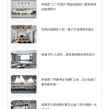
科饶恩“工厂开放日”暨超低能耗门窗财富峰
会圆满举行
别再白做隔音工程！窗户才是降噪关键点
装修 90% 人踩坑，最容易忽略的居然是它
科饶恩广州建博会“破圈”之旅，交出低碳门
窗亮眼答卷！
低楼层大落地窗封窗怎么做？四大难题一次