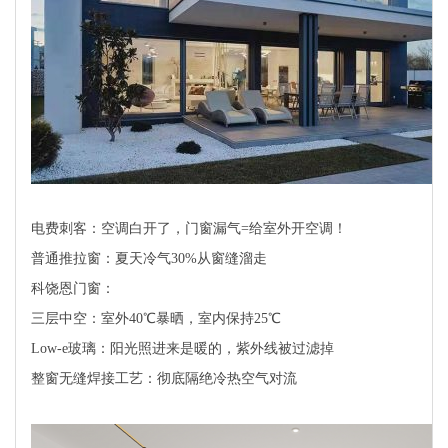
电费刺客：空调白开了，门窗漏气=给室外开空调！
普通推拉窗：夏天冷气30%从窗缝溜走
科饶恩门窗：
三层中空：室外40℃暴晒，室内保持25℃
Low-e玻璃：阳光照进来是暖的，紫外线被过滤掉
整窗无缝焊接工艺：彻底隔绝冷热空气对流