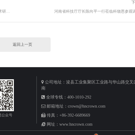
下
喜讯！科饶恩门窗荣获【河南省超低能耗建筑门窗工程技术研究中心】称号！
河南省科技厅厅长陈向平一行莅临科饶恩参观
返回上一页
公司地址：浚县工业集聚区工业路与华山路交叉口
南
全球专线：400-1010-292
邮箱地址：crown@hncrown.com
恩公众号
传真：+86-392-6689669
网址：www.hncrown.com