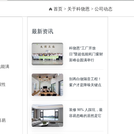
首页
>
关于科饶恩
>
公司动态
最新资讯
科饶恩“工厂开放
日”暨超低能耗门窗财
富峰会圆满举行
也能满
别再白做隔音工程！
候性
窗户才是降噪关键点
装修 90% 人踩坑，最
容易忽略的居然是它
容易