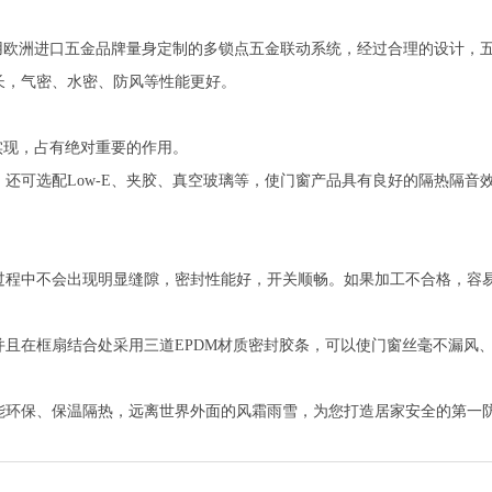
用欧洲进口五金品牌量身定制的多锁点五金联动系统，经过合理的设计，
长，气密、水密、防风等性能更好。
实现，占有绝对重要的作用。
还可选配Low-E、夹胶、真空玻璃等，使门窗产品具有良好的隔热隔音
过程中不会出现明显缝隙，密封性能好，开关顺畅。如果加工不合格，容
并且在框扇结合处采用三道EPDM材质密封胶条，可以使门窗丝毫不漏风
能环保、保温隔热，远离世界外面的风霜雨雪，为您打造居家安全的第一