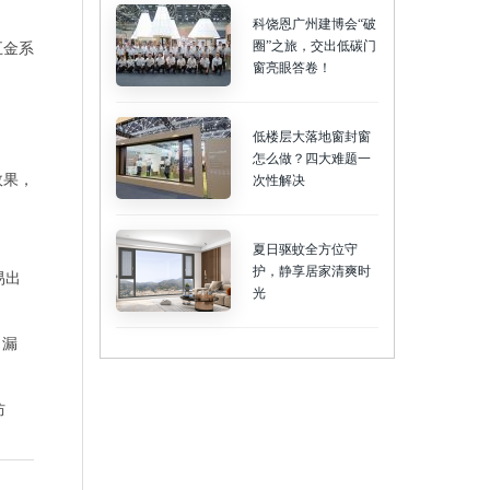
科饶恩广州建博会“破
圈”之旅，交出低碳门
五金系
窗亮眼答卷！
低楼层大落地窗封窗
怎么做？四大难题一
效果，
次性解决
夏日驱蚊全方位守
护，静享居家清爽时
易出
光
、漏
防