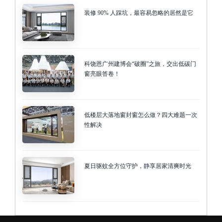
装修 90% 人踩坑，最容易忽略的居然是它
科饶恩广州建博会“破圈”之旅，交出低碳门
窗亮眼答卷！
低楼层大落地窗封窗怎么做？四大难题一次
性解决
夏日驱蚊全方位守护，静享居家清爽时光