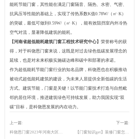
能耗节能门窗，其性能在满足门窗隔音、隔热、水密、气密、
抗风压等性能的基础上，实现了传热系数K值0.78W/（㎡·K）
的突破，最低可做到0.59W/（㎡·K），能有效阻挡室内外冷热
空气对流，显著降低建筑的能耗。
【河南省超低能耗建筑门窗工程技术研究中心】
荣誉称号的获
得，对于科饶恩门窗来说，这既是对过去绿色低碳发展理念的
延续，也是对未来积极实施碳达峰和碳中和部署的承诺。
作为超低能耗节能门窗行业的知名品牌，科饶恩也在积极推动
被动式超低能耗建筑的建设，为未来人居提供全新低碳的生活
方式。建筑节能，门窗是关键！以节能门窗技术打造与自然毗
邻的居住环境，推进建筑绿色可持续发展，助力我国实现“双
碳”目标，是科饶恩发展的内在动力。
上一篇:
下一篇:
科饶恩门窗2023年河南大区核心经销商会议圆满落幕！
【门窗知识get】装修门窗怎么选？看这里就够了！