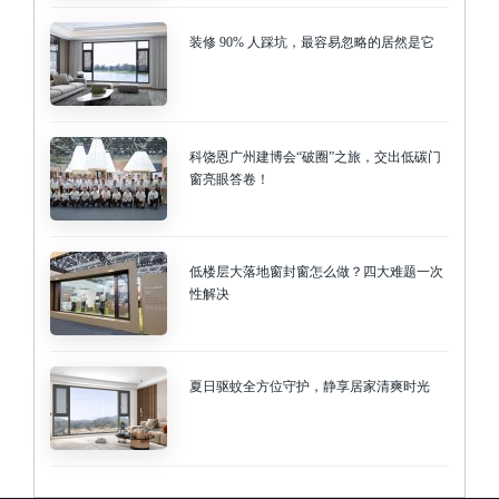
装修 90% 人踩坑，最容易忽略的居然是它
科饶恩广州建博会“破圈”之旅，交出低碳门
窗亮眼答卷！
低楼层大落地窗封窗怎么做？四大难题一次
性解决
夏日驱蚊全方位守护，静享居家清爽时光