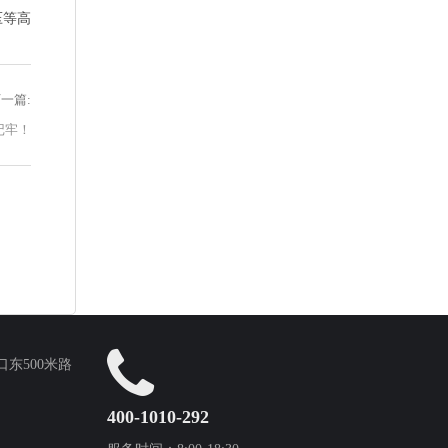
压等高
一篇:
记牢！
东500米路
400-1010-292