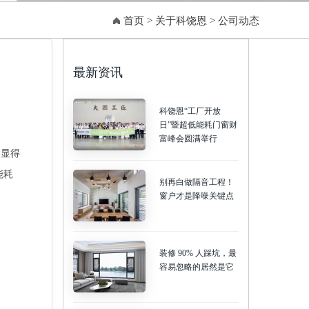
首页
>
关于科饶恩
>
公司动态
最新资讯
科饶恩“工厂开放
日”暨超低能耗门窗财
富峰会圆满举行
路显得
能耗
别再白做隔音工程！
窗户才是降噪关键点
装修 90% 人踩坑，最
容易忽略的居然是它