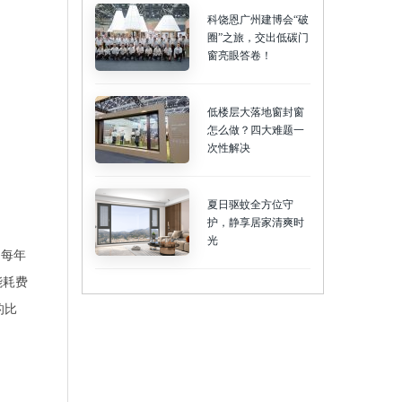
科饶恩广州建博会“破
圈”之旅，交出低碳门
窗亮眼答卷！
低楼层大落地窗封窗
怎么做？四大难题一
次性解决
夏日驱蚊全方位守
护，静享居家清爽时
光
国每年
能耗费
的比