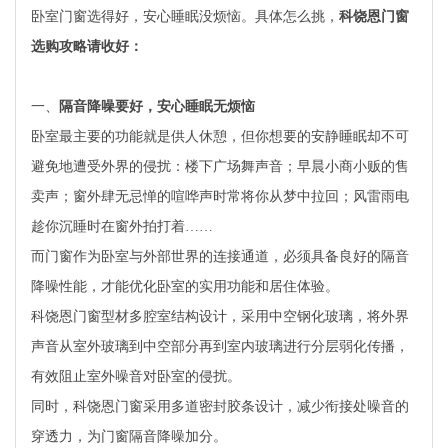
卧室门窗选得好，安心睡眠没烦恼。具体怎么挑，
科饶恩门窗
选购攻略请收好：
一、
隔音降噪要好，安心睡眠无烦恼
卧室最主要的功能就是供人休憩，但你想要的安静睡眠却不可
避免地遭受外界的侵扰：楼下广场舞声音；早晨小商小贩的售
卖声；窗外肆无忌惮的喧哗声时常将你从梦中拉回；风雷雨电
趁你沉睡时在窗外拍打着……
而门窗作为卧室与外部世界的连接通道，必须具备良好的隔音
降噪性能，才能优化卧室的实用功能和居住体验。
科饶恩门窗型材多腔室结构设计，采用中空钢化玻璃，将外界
声音从室外玻璃到中空部分再到室内玻璃进行分层弱化传播，
有效阻止室外噪音对卧室的侵扰。
同时，科饶恩门窗采用多道密封胶条设计，减少衔接处噪音的
穿透力，为门窗隔音降噪加分。