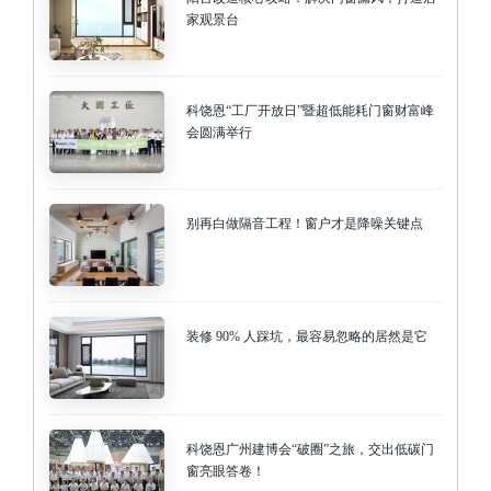
家观景台
科饶恩“工厂开放日”暨超低能耗门窗财富峰
会圆满举行
别再白做隔音工程！窗户才是降噪关键点
装修 90% 人踩坑，最容易忽略的居然是它
科饶恩广州建博会“破圈”之旅，交出低碳门
窗亮眼答卷！