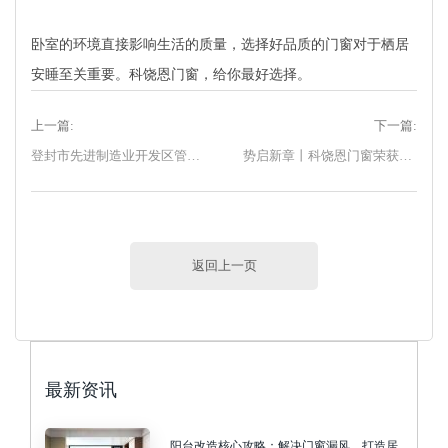
卧室的环境直接影响生活的质量，选择好品质的门窗对于栖居
安睡至关重要。科饶恩门窗，给你最好选择。
上一篇:
下一篇:
登封市先进制造业开发区管委会主任韩迎旭一行莅临科饶恩门窗考察交流!
势启新章丨科饶恩门窗荣获“2023首届中国门窗产业发展峰会” 多项荣誉大奖！
返回上一页
最新资讯
阳台改造核心攻略：解决门窗漏风，打造居